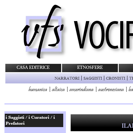
CASA EDITRICE
ETNOSFERE
|
|
|
NARRATORI
SAGGISTI
CRONISTI
T
humanica
|
altaica
|
amerindiana
|
austronesiana
|
ba
ILA