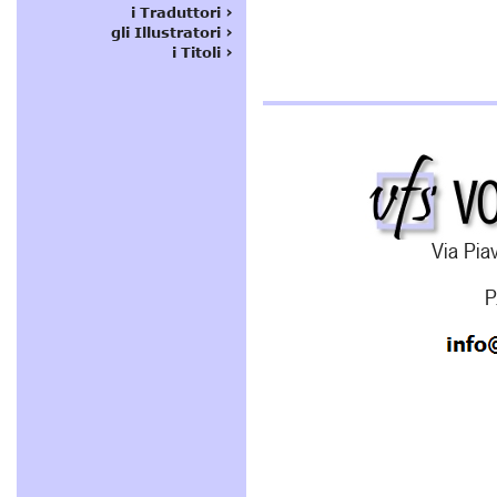
Via Piav
P