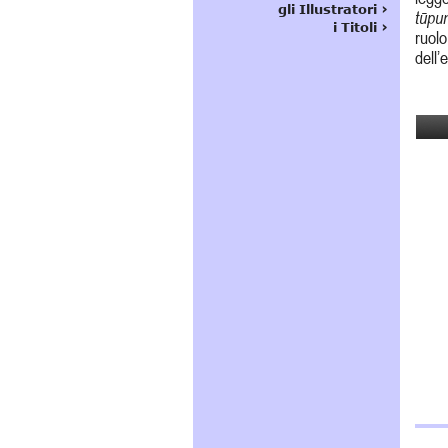
tūpu
ruolo
dell’