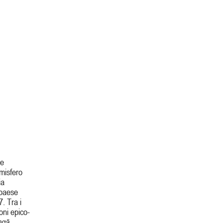
 e
emisfero
ia
 paese
. Tra i
oni epico-
ngā