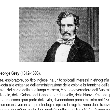
George Grey
(1812-1898),
are, esploratore, politico inglese, ha unito spiccati interessi in etnografia
ologia alle esigenze dell’amministrazione delle colonie britanniche dell’
ale. Nel corso della sua lunga carriera, è stato governatore dell’Austral
ionale, della Colonia del Capo e, per due volte, della Nuova Zelanda,
ha trascorso gran parte della vita, divenendone primo ministro nel 1877
numerosi lavori in campo etnologico spicca la registrazione delle tradizi
ndarie dei māori, parte delle quali è confluita nel libro
Ngā māhinga a 