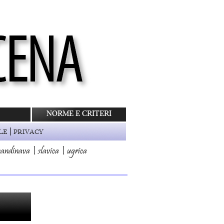
NORME E CRITERI
|
LE
PRIVACY
candinava
|
slavica
|
ugrica