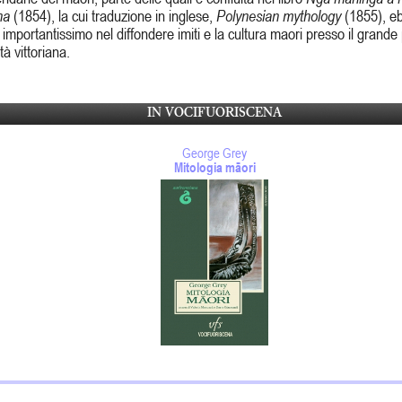
na
(1854), la cui traduzione in inglese,
Polynesian mythology
(1855), e
 importantissimo nel diffondere imiti e la cultura maori presso il grande
età vittoriana.
IN VOCIFUORISCENA
George Grey
Mitologia māori