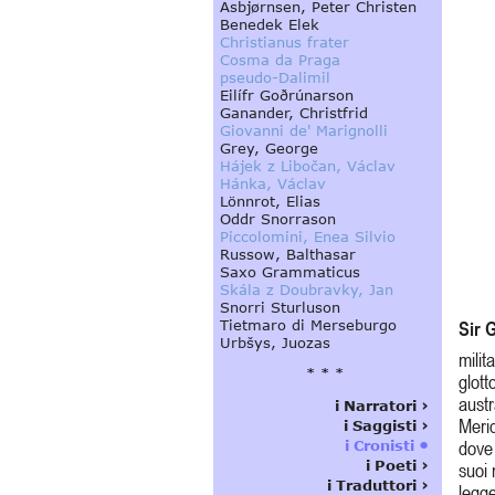
Sir 
milit
glott
austr
Merid
dove 
suoi 
legge