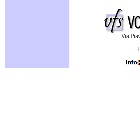
Via Piav
P