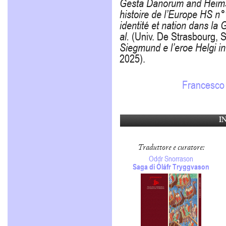
Gesta Danorum and Heims
histoire de l’Europe HS n°
identité et nation dans la
al.
(Univ. De Strasbourg, S
Siegmund e l’eroe Helgi i
2025).
Francesco
I
Traduttore e curatore:
Oddr Snorrason
Saga di Óláfr Tryggvason