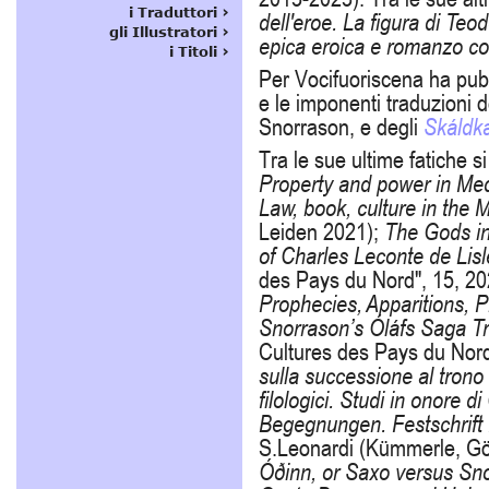
dell'eroe. La figura di Teo
epica eroica e romanzo co
Per Vocifuoriscena ha pubb
e le imponenti traduzioni 
Snorrason, e degli
Skáldk
Tra le sue ultime fatiche 
Property and power in Med
Law, book, culture in the 
Leiden 2021);
The Gods in 
of Charles Leconte de Lis
des Pays du Nord", 15, 2
Prophecies, Apparitions, P
Snorrason’s Óláfs Saga T
Cultures des Pays du Nord
sulla successione al trono
filologici. Studi in onore 
Begegnungen. Festschrift 
S.Leonardi (Kümmerle, G
Óðinn, or Saxo versus Sno