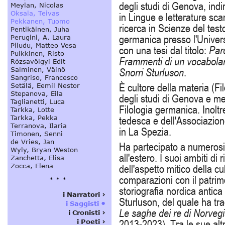
degli studi di Genova, indir
in Lingue e letterature sca
ricerca in Scienze del testo
germanica presso l'Univers
con una tesi dal titolo:
Paro
Frammenti di un vocabolari
Snorri Sturluson
.
È cultore della materia (Fi
degli studi di Genova e me
Filologia germanica. Inoltre
tedesca e dell'Associazio
in La Spezia.
Ha partecipato a numerosi 
all'estero. I suoi ambiti di
dell'aspetto mitico della c
comparazioni con il patrim
storiografia nordica antica
Sturluson, del quale ha tra
Le saghe dei re di Norveg
2013-2023). Tra le sue alt