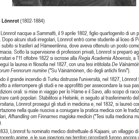
s Lönnrot
(1802-1884)
 Lönnrot nacque a Sammatti, il 9 aprile 1802, figlio quartogenito di un 
. Dopo alcuni studi irregolari, Lönnrot entrò come studente al liceo di 
 subito si trasferì ad Hämeenlinna, dove aveva ottenuto un posto com
rmacia. Sotto la supervisione di professori privati, Lönnrot si preparò agl
rsitari e l'11 ottobre 1822 si iscrisse alla
Regia Academia Aboensis
, a 
guì la laurea in filosofia nel 1827, con una tesi intitolata
De Väinämöi
corum Fennorum numine
("Su Väinämöinen, dio degli antichi finni").
o il grande incendio di Turku distrusse l'università, nel 1827, Lönnrot 
etto a interrompere gli studi e ne approfittò per assecondare la sua pa
adizioni orali: si mise in viaggio per lo Häme e il Savo, allo scopo di racc
trare canti popolari. Stabilitosi a Helsinki, in seguito al trasferimento de
rsitaria, Lönnrot proseguì gli studi in medicina e, nel 1832, si laureò c
rtazione nella quale riusciva a coniugare la pratica medica con le tradiz
ari,
Afhandling om Finnarnes magiska medicin
("Tesi sulla medicina m
).
833, Lönnrot fu nominato medico distrettuale di Kajaani, un villaggio di
rocento anime, e le sue ispezioni nei territori circostanti furono ancora 