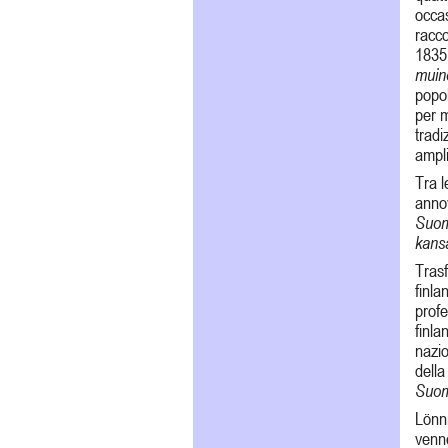
occas
racco
1835 
muino
popol
per m
tradi
ampli
Tra l
anno
Suom
kansa
Trasf
finla
profe
finla
nazio
della
Suoma
Lönnr
venne