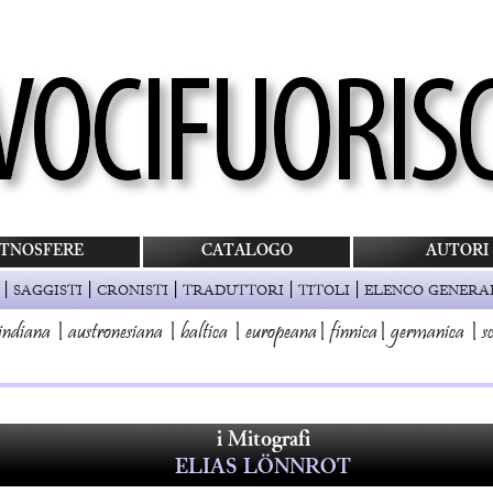
TNOSFERE
CATALOGO
AUTORI
|
|
|
|
|
SAGGISTI
CRONISTI
TRADUTTORI
TITOLI
ELENCO GENERA
indiana
|
austronesiana
|
baltica
|
europeana
|
finnica
|
germanica
|
s
i Mitografi
ELIAS LÖNNROT