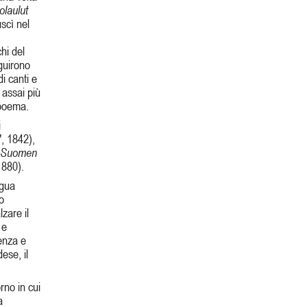
olaulut
uscì nel
hi del
eguirono
i canti e
, assai più
 poema.
i
", 1842),
Suomen
1880).
ngua
o
zare il
 e
enza e
ese, il
rno in cui
a