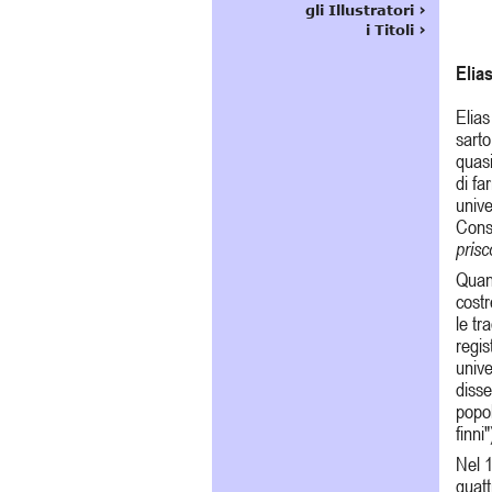
Elia
Elias
sarto
quasi
di fa
unive
Conse
pris
Quand
costr
le tr
regis
unive
disse
popol
finni"
Nel 1
quatt