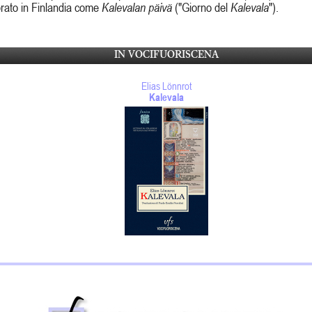
brato in Finlandia come
Kalevalan päivä
("Giorno del
Kalevala
").
IN VOCIFUORISCENA
Elias Lönnrot
Kalevala