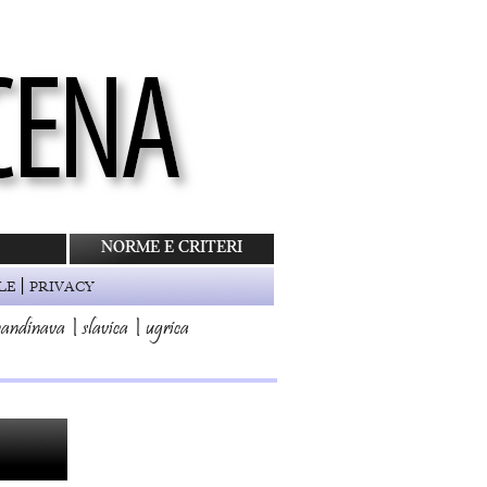
NORME E CRITERI
|
LE
PRIVACY
candinava
|
slavica
|
ugrica