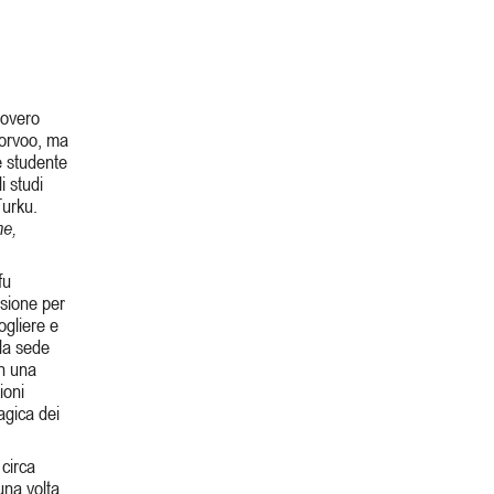
povero
Porvoo, ma
e studente
i studi
Turku.
ne,
fu
ssione per
ogliere e
lla sede
on una
ioni
agica dei
 circa
una volta