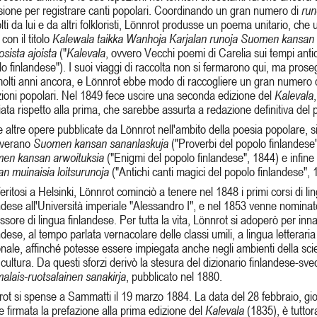
ione per registrare canti popolari. Coordinando un gran numero di
run
lti da lui e da altri folkloristi, Lönnrot produsse un poema unitario, che 
con il titolo
Kalewala taikka Wanhoja Karjalan runoja Suomen kansan
sista ajoista
("
Kalevala
, ovvero Vecchi poemi di Carelia sui tempi antic
o finlandese"). I suoi viaggi di raccolta non si fermarono qui, ma pros
olti anni ancora, e Lönnrot ebbe modo di raccogliere un gran numero d
zioni popolari. Nel 1849 fece uscire una seconda edizione del
Kalevala
ata rispetto alla prima, che sarebbe assurta a redazione definitiva del
e altre opere pubblicate da Lönnrot nell'ambito della poesia popolare, s
verano
Suomen kansan sa­nanlaskuja
("Proverbi del popolo finlandese
en kansan arwoituksia
("Enigmi del popolo finlandese", 1844) e infine
n muinaisia loitsurunoja
("Antichi canti magici del popolo finlan­dese", 
eritosi a Helsinki, Lönnrot cominciò a tenere nel 1848 i primi corsi di li
ndese all'Università imperiale "Alessandro I", e nel 1853 venne nominat
ssore di lingua finlandese. Per tutta la vita, Lönnrot si adoperò per innal
ndese, al tempo parlata vernacolare delle classi umili, a lingua letteraria
nale, affinché potesse essere impiegata anche negli ambienti della sci
 cultura. Da questi sforzi derivò la stesura del dizionario finlandese-sved
lais-ruotsalainen sanakirja
, pubblicato nel 1880.
ot si spense a Sammatti il 19 marzo 1884. La data del 28 febbraio, gio
 firmata la prefazione alla prima edizione del
Kalevala
(1835), è tuttor