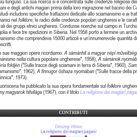
ù-tunguso. La sua ricerca si è concentrata sulle credenze religiose dei
iani e degli antichi magiari prima della loro migrazione nel bacino dei Ca
studi includono specifiche trattazioni dedicate allo sciamanismo e ai trat
manici nel
folklore
, le radici delle credenze popolari ungheresi e le caratt
rali dei gruppi etnici ungheresi. Condusse ricerche sul campo in Turchi
lia e fece tre spedizioni in Siberia. Nel 1958 portò a termine un archiv
anismo che comprendeva 15000 articoli e un’innumerevole quantità di
critti.
e sue maggiori opere ricordiamo:
A sámánhit a magyar népi műveltsé
manismo nella cultura popolare ungherese", 1958),
A sámánok nyomá
ria földjén
("Sulle tracce degli sciamani in terra di Siberia", 1960),
Sam
iamanismo", 1962),
A finnugor őshaza nyomában
("Sulle tracce della p
innica", 1973).
fuoriscena ha pubblicato la sua opera fondamentale sul
folklore
ungher
ny magyarok hitvilága
(1967), con il titolo
La religione dei magiari paga
CONTRIBUTI
Diószegi Vilmos
La religione dei magiari pagani