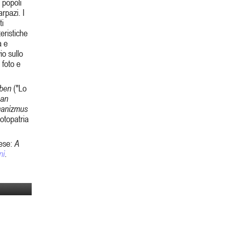
 popoli
rpazi. I
ti
eristiche
a e
io sullo
 foto e
gben
("Lo
ban
anizmus
rotopatria
ese:
A
ni
.