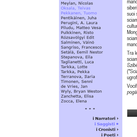
manci
siber
suoi 
scia
cultu
Mongo
sciam
manos
Tra l
scia
Szibé
("Sc
ugrof
Voci
pogá