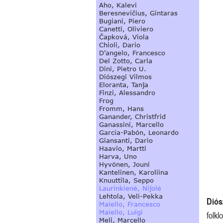
Diós
folkl