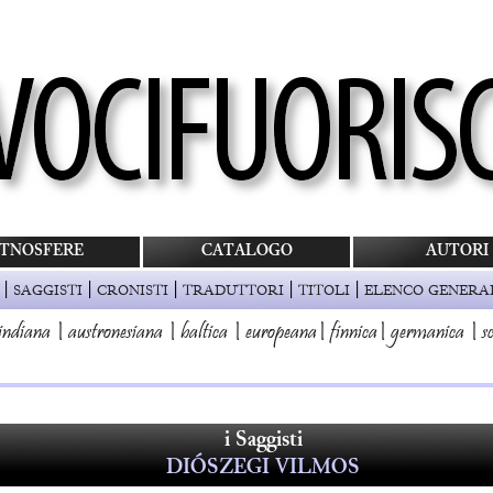
TNOSFERE
CATALOGO
AUTORI
|
|
|
|
|
SAGGISTI
CRONISTI
TRADUTTORI
TITOLI
ELENCO GENERA
indiana
|
austronesiana
|
baltica
|
europeana
|
finnica
|
germanica
|
s
i Saggisti
DIÓSZEGI VILMOS