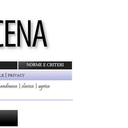
NORME E CRITERI
|
LE
PRIVACY
candinava
|
slavica
|
ugrica