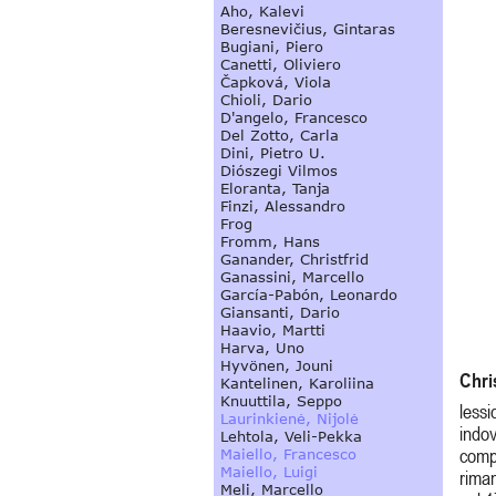
Chri
lessi
indov
comp
riman