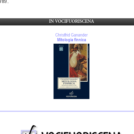
789..
IN VOCIFUORISCENA
Christfrid Ganander
Mitologia finnica