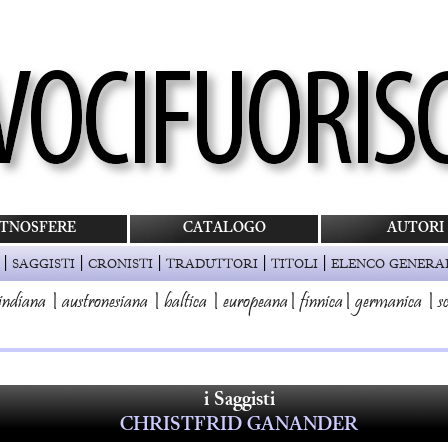
TNOSFERE
CATALOGO
AUTORI
|
|
|
|
|
SAGGISTI
CRONISTI
TRADUTTORI
TITOLI
ELENCO GENERA
indiana
|
austronesiana
|
baltica
|
europeana
|
finnica
|
germanica
|
s
i Saggisti
CHRISTFRID GANANDER