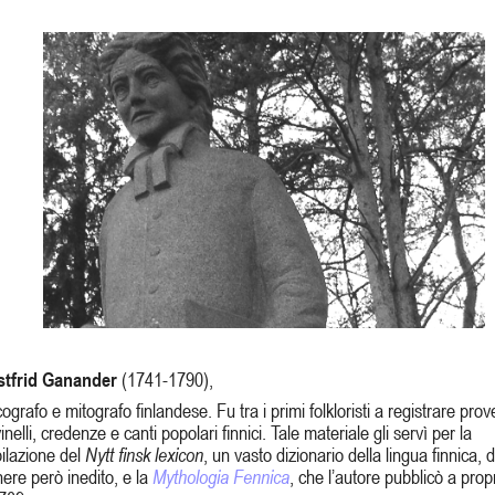
stfrid Ganander
(1741-1790),
cografo e mitografo ﬁnlandese. Fu tra i primi folkloristi a registrare prov
inelli, credenze e canti popolari ﬁnnici. Tale materiale gli servì per la
ilazione del
Nytt ﬁnsk lexicon
, un vasto dizionario della lingua ﬁnnica, 
ere però inedito, e la
Mythologia Fennica
, che l’autore pubblicò ­a pro