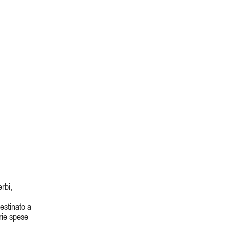
erbi,
destinato a
prie spese