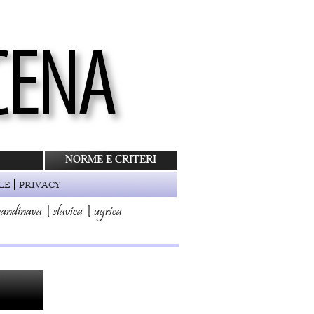
NORME E CRITERI
|
LE
PRIVACY
candinava
|
slavica
|
ugrica