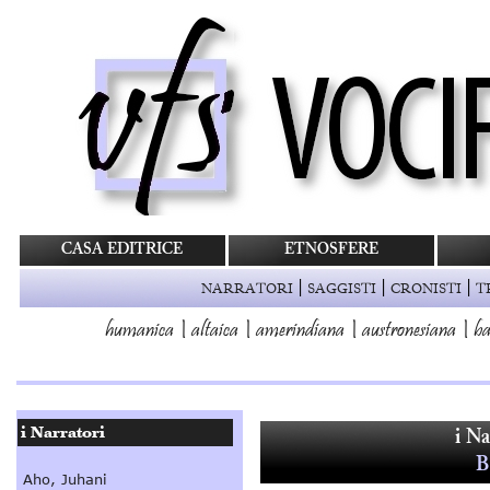
CASA EDITRICE
ETNOSFERE
|
|
|
NARRATORI
SAGGISTI
CRONISTI
T
humanica
|
altaica
|
amerindiana
|
austronesiana
|
ba
i Na
B