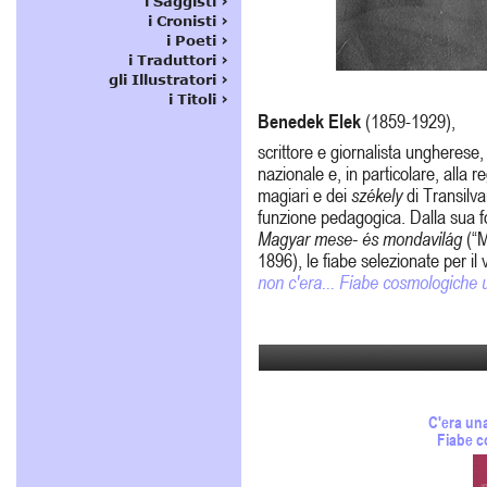
Benedek Elek
(1859-1929),
scrittore e giornalista ungherese,
nazionale e, in particolare, alla r
magiari e dei
székely
di Transilva
funzione pedagogica. Dalla sua f
Magyar mese- és mondavilág
(“M
1896), le fiabe selezionate per il
non c'era... Fiabe cosmologiche 
C'era una
Fiabe 