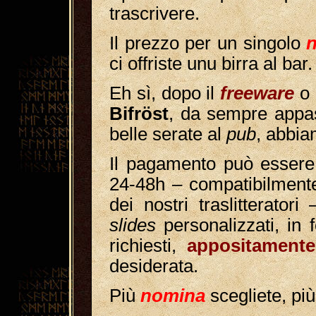
trascrivere.
Il prezzo per un singolo
ci offriste unu birra al bar.
Eh sì, dopo il
freeware
o 
Bifröst
, da sempre appass
belle serate al
pub
, abbia
Il pagamento può essere 
24-48h – compatibilmente
dei nostri traslitterator
slides
personalizzati, in
richiesti,
appositament
desiderata.
Più
nomina
scegliete, più