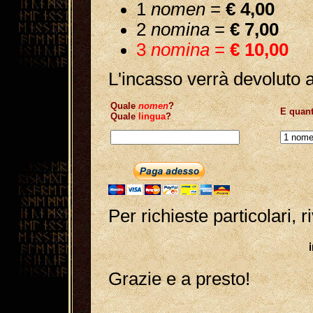
1
nomen
=
€ 4,00
2
nomina
=
€ 7,00
3
nomina
=
€ 10,00
L'incasso verrà devoluto 
Quale
nomen
?
E quan
Quale
lingua
?
Per richieste particolari, 
Grazie e a presto!