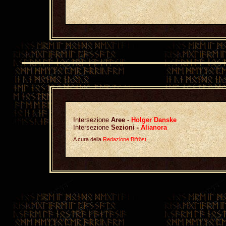
Intersezione
Aree
-
Holger Danske
Intersezione
Sezioni -
Alianora
A cura della
Redazione Bifröst
.