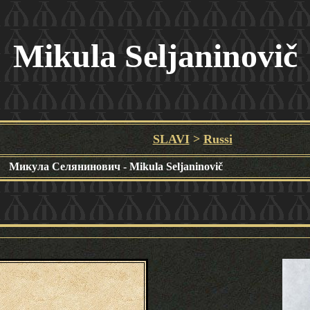
Mikula Seljaninovi
č
SLAVI
>
Russi
Микула Селянинович
- Mikula Seljaninovič