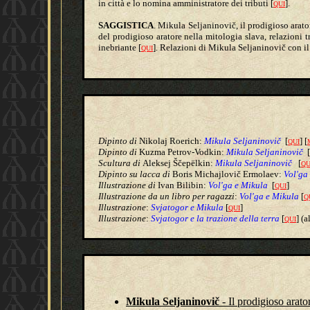
in città e lo nomina amministratore dei tributi [
].
QUI
SAGGISTICA
.
Mikula Seljaninovi
č, il prodigioso arat
del prodigioso aratore nella mitologia slava, relazioni
inebriante
[
]
. Relazioni di Mikula
Seljaninovi
č con i
QUI
Dipinto di
Nikolaj Roerich:
Mikula Seljaninovič
[
] [
QUI
Dipinto di
Kuzma Petrov-Vodkin:
Mikula Seljaninovič
[
Scultura di
Aleksej Ščepëlkin
:
Mikula Seljaninovič
[
QU
Dipinto su lacca
di
Boris Michajlovič Ermolaev
:
Vol'ga
Illustrazione di
Ivan Bilibin:
Vol
'ga e Mikula
[
]
QUI
Illustrazione da un libro per ragazzi
:
Vol'ga e Mikula
[
Q
Illustrazione
:
Svjatogor e
Mikula
[
]
QUI
Illustrazione
:
Svjatogor e la trazione della terra
[
] (
QUI
Mikula Seljaninovič
- Il prodigioso arato