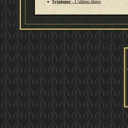
Svjatogor
- L'ultimo titano