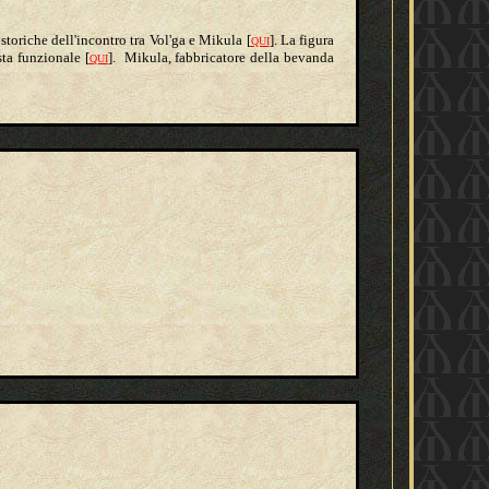
i storiche dell'incontro tra Vol'ga e Mikula
[
]
. La figura
QUI
sta funzionale
[
]
. Mikula, fabbricatore della bevanda
QUI