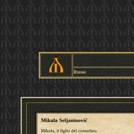
Russo
Mikula Seljaninovič
Mikula, il figlio del contadino.