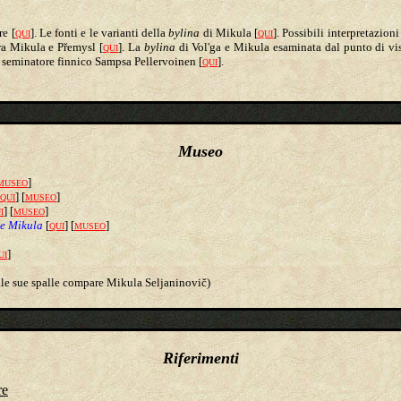
ore
[
]
. Le fonti e le varianti della
bylina
di Mikula
[
]
. Possibili interpretazion
QUI
QUI
 tra Mikula e Přemysl
[
]
. La
bylina
di Vol'ga e Mikula esaminata dal punto di vi
QUI
l seminatore finnico
Sampsa Pellervoinen [
].
QUI
Museo
]
MUSEO
] [
]
QUI
MUSEO
] [
]
I
MUSEO
 e Mikula
[
] [
]
QUI
MUSEO
]
UI
alle sue spalle compare Mikula
Seljaninovič
)
Riferimenti
re