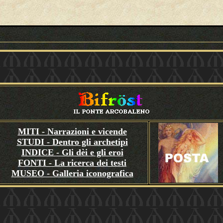
MITI - Narrazioni e vicende
STUDI - Dentro gli archetipi
INDICE - Gli dèi e gli eroi
FONTI - La ricerca dei testi
MUSEO - Galleria iconografica