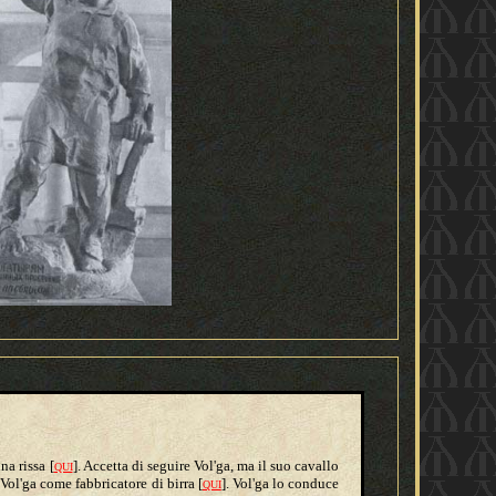
na rissa [
]. Accetta di seguire Vol'ga, ma il suo cavallo
QUI
a Vol'ga come fabbricatore di birra [
]. Vol'ga lo conduce
QUI