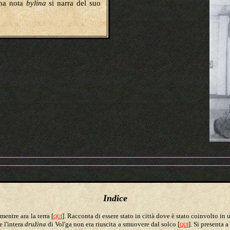
una nota
bylina
si narra del suo
Indice
mentre ara la terra [
]. Racconta di essere stato in città dove è stato coinvolto in u
QUI
e l'intera
družina
di Vol'ga non era riuscita a smuovere dal solco [
]. Si presenta 
QUI