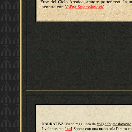
Eroe del Ciclo Arcaico, aratore portentoso. In 
incontro con
Vol'ga Svjatoslavovič
.
NARRATIVA
. Viene raggiunto da
Vol'ga Svjatoslavovič
è velocissimo [
]. Sposta con una mano sola l'aratro ch
QUI