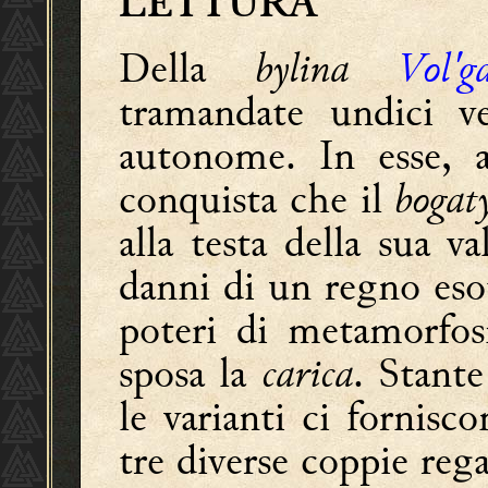
LETTURA
Della
bylina
Vol'g
tramandate undici ve
autonome. In esse, a
conquista che il
bogaty
alla testa della sua v
danni di un regno esot
poteri di metamorfos
sposa la
carica
. Stante
le varianti ci fornisco
tre diverse coppie rega