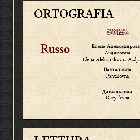
ORTOGRAFIA
ORTOGRAFIA
NORMALIZZATA
Елена Александров
Russo
здя
A
ковна
Elena Aleksandrovna Azdj
Панталовна
Pantalovna
Давыдьевна
Davyd'evna