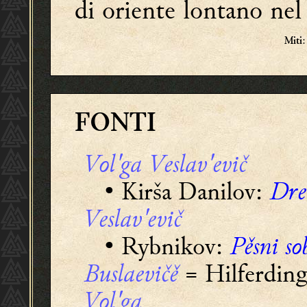
di oriente lontano nel
:
Miti
FONTI
Vol'ga Veslav'evič
• Kirša Danilov:
Drev
Veslav'evič
• Rybnikov:
Pěsni s
Buslaevičě
= Hilferdin
Vol'ga