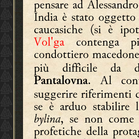
pensare ad Alessandro
India è stato oggetto
caucasiche (si è ipo
Vol'ga
contenga pi
condottiero macedon
più difficile da d
. Al con
Pantalovna
suggerire riferimenti 
se è arduo stabilire l
bylina
, se non come r
profetiche della prot