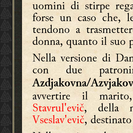
uomini di stirpe reg
forse un caso che, l
tendono a trasmetter
donna, quanto il suo 
Nella versione di Dan
con due patron
Azdjakovna/Azvjako
avvertire il mari
Stavrul'evič
, della 
Vseslav'evič
, destinato