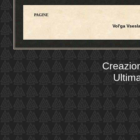
PAGINE
Vol'ga Vsesl
Creazio
Ultim