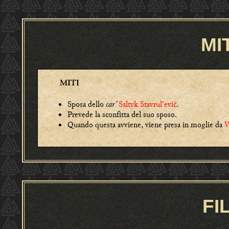
MI
MITI
Sposa dello
car'
Saltyk Stavrul'evič
.
Prevede la sconfitta del suo sposo.
Quando questa avviene, viene presa in moglie da
V
FI