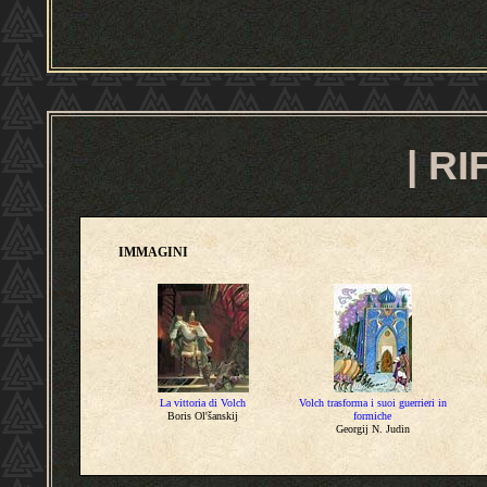
|
RI
IMMAGINI
La vittoria di Volch
Volch trasforma i suoi guerrieri in
Boris Ol'šanskij
formiche
Georgij N. Judin