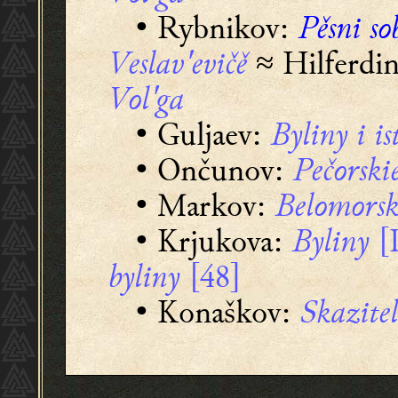
• Rybnikov:
Pěsni s
Veslav'evičě
Hilferdi
≈
Vol'ga
• Guljaev:
Byliny i is
• Ončunov:
Pečorski
• Markov:
Belomorsk
• Krjukova:
Byliny
[I
byliny
[48]
• Konaškov:
Skazitel