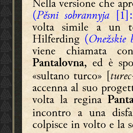
Nella versione che apr
(
Pěsni sobrannyja
[1]
volta simile a un t
Hilferding
(
Onežskie 
viene chiamata co
, ed è sp
Pantalovna
«sultano turco» [
turec
accenna al suo progett
volta la regina
Pant
incontro a una disfat
colpisce in volto e la s