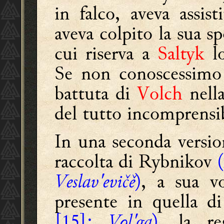
in falco, aveva assis
aveva colpito la sua s
cui riserva a
Saltyk
lo
Se non conoscessimo 
battuta di
Volch
nella
del tutto incomprensib
In una seconda versio
raccolta di Rybnikov
(
Veslav'evičě
)
, a sua vo
presente in quella d
[15]:
Vol'ga
)
, la re