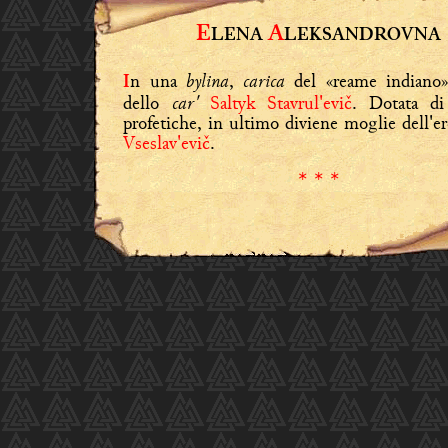
E
A
LENA
LEKSANDROVNA
bylina
carica
n una
,
del «reame indiano»
I
car'
dello
Saltyk Stavrul'evič
. Dotata di
profetiche, in ultimo diviene moglie dell'e
Vseslav'evič
.
* * *