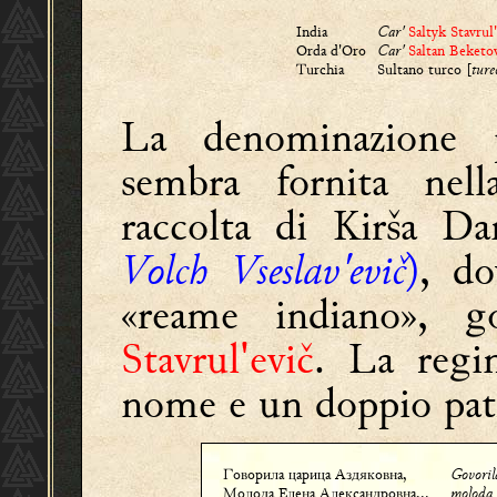
India
Car'
Saltyk Stavrul
Orda d'Oro
Car'
Saltan Beketo
Turchia
Sultano turco [
ture
La denominazione 
sembra fornita nell
raccolta di Kirša Da
Volch
Vseslav'evič
)
, do
«reame indiano», g
Stavrul'evič
. La regi
nome e un doppio pat
Говорила царица Аздяковна,
Govoril
Молода Елена Александровна...
moloda 