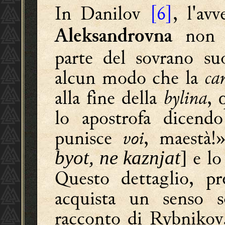
In Danilov
[6]
, l'av
non s
Aleksandrovna
parte del sovrano su
alcun modo che la
ca
alla fine della
bylina
,
lo apostrofa dicend
punisce
voi
, maestà!
»
e lo
byot, ne kaznjat
]
Questo dettaglio, pr
acquista un senso 
racconto di Rybnikov