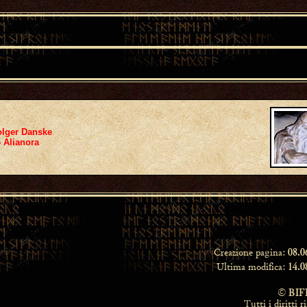
lger Danske
-
Alianora
Creazione pagina:
08.0
Ultima modifica:
14.0
©
BIF
Tutti i diritti r