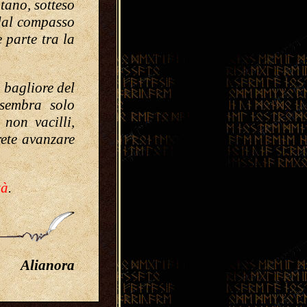
ntano, sotteso
 dal compasso
 parte tra la
l bagliore del
 sembra solo
non vacilli,
ete avanzare
tà
.
Alianora