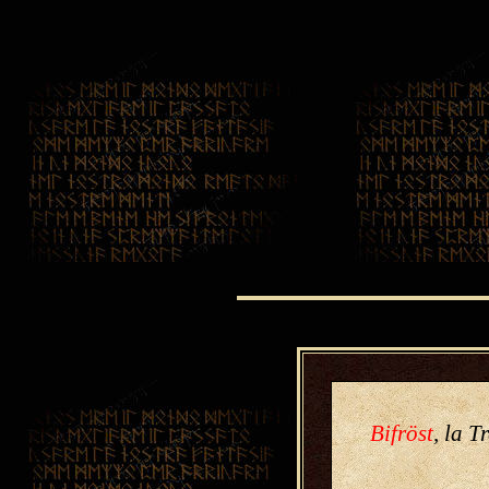
Bifröst
, la T