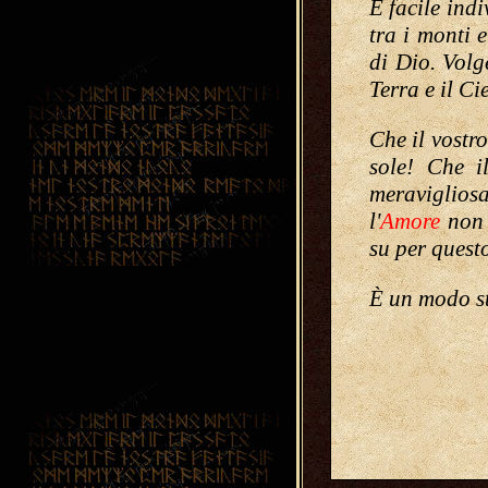
È facile indi
tra i monti 
di Dio. Volg
Terra e il Ci
Che il vostro
sole! Che i
meraviglios
l'
Amore
non 
su per quest
È un modo s