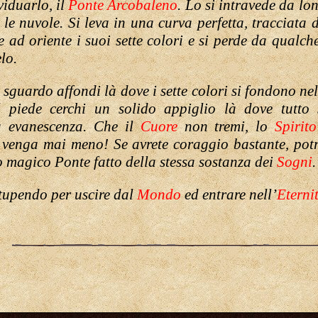
viduarlo, il
Ponte Arcobaleno
. Lo si intravede da lo
e le nuvole. Si leva in una curva perfetta, tracciata
e ad oriente i suoi sette colori e si perde da qualche
elo.
 sguardo affondi là dove i sette colori si fondono ne
l piede cerchi un solido appiglio là dove tutto
a evanescenza. Che il
Cuore
non tremi, lo
Spirito
venga mai meno! Se avrete coraggio bastante, potr
o magico Ponte fatto della stessa sostanza dei
Sogni
.
tupendo per uscire dal
Mondo
ed entrare nell
’
Eterni