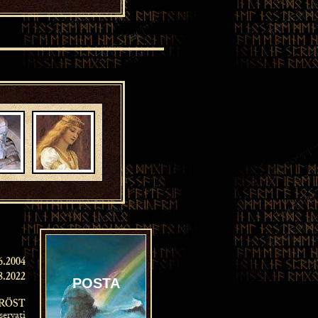
6.2004
8.2022
POSTA
RÖST
iservati