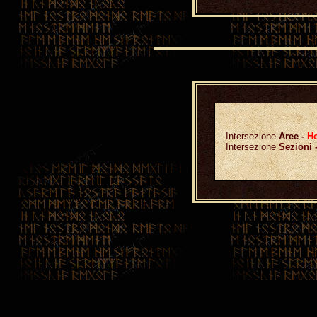
Intersezione
Aree
-
Ho
Intersezione
Sezioni 