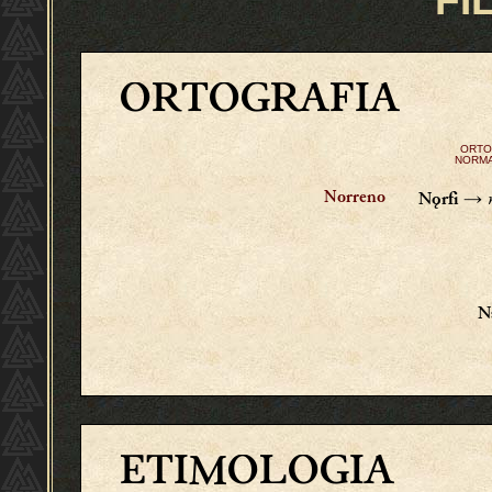
FI
ORTOGRAFIA
ORTO
NORMA
→
Norreno
Nǫrfi
N
ETIMOLOGIA