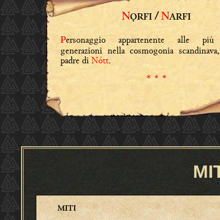
N
/
N
ǪRFI
ARFI
ersonaggio appartenente alle più
P
generazioni nella cosmogonia scandinava
padre di
Nótt
.
* * *
MI
MITI