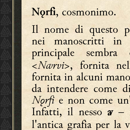
, cosmonimo.
Nǫrfi
Il nome di questo pe
nei manoscritti in 
principale sembra
<Nꜹrvi>
,
fornita ne
fornita in alcuni mano
da intendere come di
Nǫrfi
e non come un'u
Infatti, il nesso
– 
ꜹ
l'antica grafia per la 