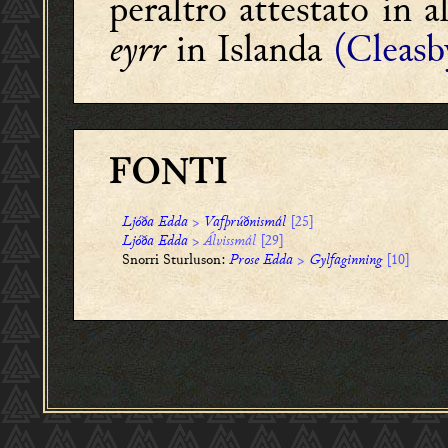
peraltro attestato in
eyrr
in Islanda
(Cleasb
FONTI
Ljóða Edda
>
Vafþrúðnismál
[25]
Ljóða Edda
>
Álvissmál
[29]
Snorri Sturluson:
Prose Edda
>
Gylfaginning
[10]