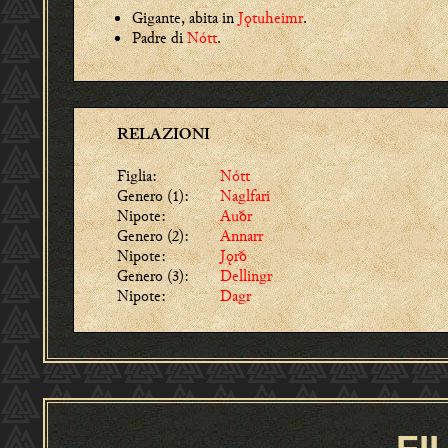
Gigante, abita in
Jǫtuheimr
.
Padre di
Nótt
.
RELAZIONI
Figlia:
Nótt
Genero (1):
Naglfari
Nipote:
Auðr
Genero (2):
Annarr
Nipote:
Jǫrð
Genero (3):
Dellingr
Nipote:
Dagr