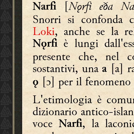
[
Nǫrfi eða Na
Narfi
Snorri si confonda
Loki
, anche se la re
è lungi dall'ess
Nǫrfi
presente che, nel co
sostantivi, una
[a] r
a
[ɔ] per il fenomeno d
ǫ
L'etimologia è comun
dizionario antico-islan
voce
, la lacon
Narfi