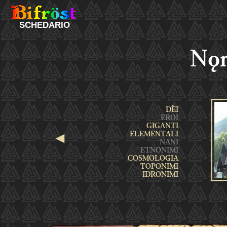
SCHEDARIO
Nǫr
◄