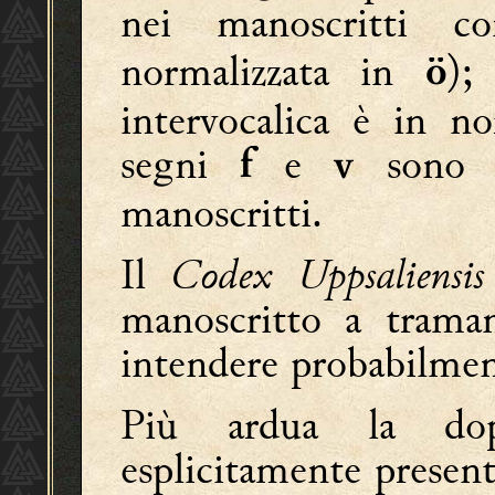
nei manoscritti
normalizzata in
);
ö
intervocalica è in n
segni
e
sono sp
f
v
manoscritti.
Il
Codex Uppsaliensis
manoscritto a trama
intendere probabilmen
Più ardua la dop
esplicitamente present