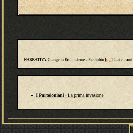
NARRATIVA
. Giunge in Ériu insieme a Partholón [
]. Lui e i suo
QUI
I Partoloniani
- La prima invasione