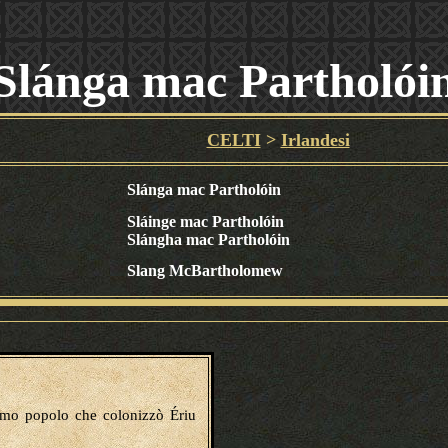
Slánga mac Partholói
CELTI
>
Irlandesi
Slánga mac Partholóin
Sláinge mac Partholóin
Slángha mac Partholóin
Slang McBartholomew
imo popolo che colonizzò Ériu