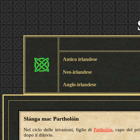
Antico irlandese
Neo-irlandese
Anglo-irlandese
Slánga mac Partholóin
Nel ciclo delle invasioni, figlio di
Partholón
, capo del pr
dopo il diluvio.