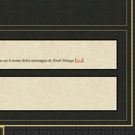
[
].
 da cui il nome della montagna di
Sliab Slánga
QUI