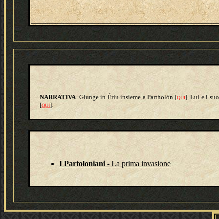
NARRATIVA
. Giunge in Ériu insieme a Partholón [
]. Lui e i su
QUI
[
].
QUI
I Partoloniani
- La prima invasione