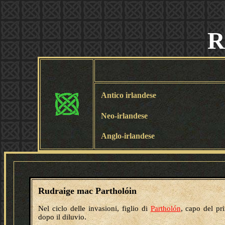
R
Antico irlandese
Neo-irlandese
Anglo-irlandese
Rudraige mac Partholóin
Nel ciclo delle invasioni, figlio di
Partholón
, capo del pr
dopo il diluvio.