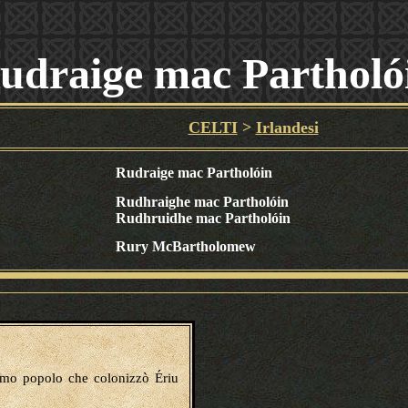
udraige mac Partholó
CELTI
>
Irlandesi
Rudraige mac Partholóin
Rudhraighe mac Partholóin
Rudhruidhe mac Partholóin
Rury McBartholomew
imo popolo che colonizzò Ériu