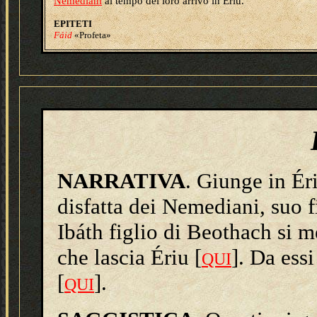
Nemediani
al tempo del loro arrivo in Ériu.
E
PITETI
Fáid
«Profeta»
NARRATIVA
. Giunge in Éri
disfatta dei Nemediani, suo 
Ibáth figlio di Beothach si m
che lascia Ériu [
]. Da ess
QUI
[
].
QUI