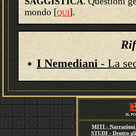
SAGGISTICA
. Questioni g
mondo [
].
QUI
Ri
I Nemediani
- La se
MITI - Narrazioni 
STUDI - Dentro gli