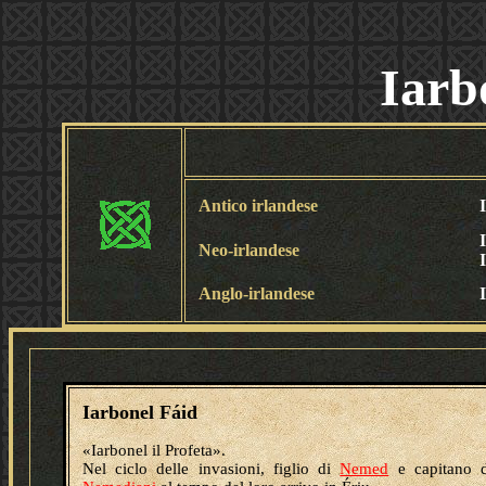
Iarb
Antico irlandese
Neo-irlandese
Anglo-irlandese
Iarbonel Fáid
«Iarbonel il Profeta».
Nel ciclo delle invasioni, figlio di
Nemed
e capitano d