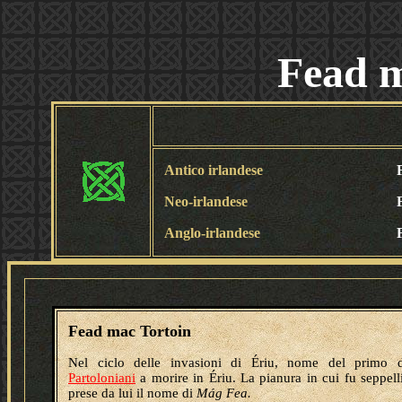
Fead m
Antico irlandese
Neo-irlandese
Anglo-irlandese
Fead mac Tortoin
Nel ciclo delle invasioni di Ériu, nome del primo d
Partoloniani
a morire in Ériu. La pianura in cui fu seppell
prese da lui il nome di
Mág Fea.