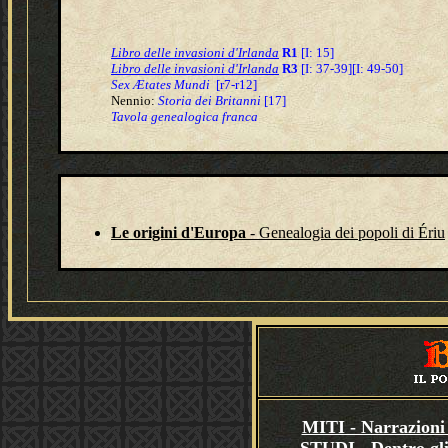
Libro delle invasioni d'Irlanda
R1
[I: 15]
Libro delle invasioni d'Irlanda
R3
[I: 37-39][I: 49-50]
Sex Ætates Mundi
[r7-r12]
Nennio:
Storia dei Britanni
[17]
Tavola genealogica franca
Le origini d'Europa
- Genealogia dei popoli di Ériu
MITI - Narrazioni 