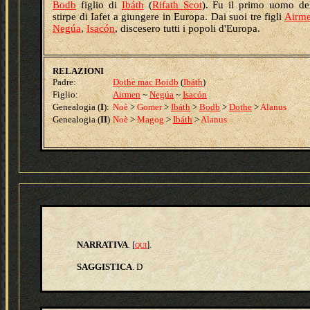
Bodb
figlio di
Ibáth
(
Rifath Scot
). Fu il primo uomo de
stirpe di Iafet a giungere in Europa. Dai suoi tre figli
Airm
Negúa
,
Isacón
, discesero tutti i popoli d'Europa.
RELAZIONI
Padre:
Dothe mac Boidb
(
Ibáth
)
Figlio:
Airmen
~
Negúa
~
Isacón
Genealogia (
I
):
Noè
>
Gomer
>
Ibáth
>
Bodb
>
Dothe
>
Alanus
Genealogia (
II
)
Noè
>
Magog
>
Ibáth
>
Alanus
NARRATIVA
[
].
.
QUI
SAGGISTICA
.
D