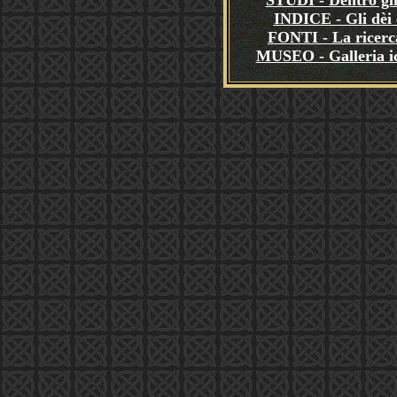
STUDI - Dentro gli
INDICE - Gli dèi e
FONTI - La ricerca
MUSEO - Galleria i