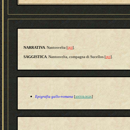
NARRATIVA
. Nantosvelta [
].
QUI
SAGGISTICA
. Nantosvelta, compagna di Sucellos [
].
QUI
Epigrafia gallo-romana
[
]
ANTOLOGIA