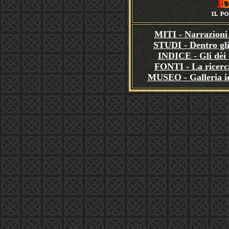
MITI - Narrazioni 
STUDI - Dentro gli
INDICE - Gli dèi e
FONTI - La ricerca
MUSEO - Galleria i