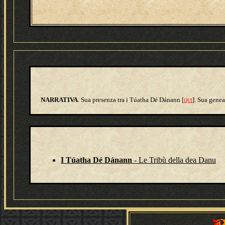
NARRATIVA
. Sua presenza tra i Túatha Dé Dánann [
]. Sua genea
QUI
I Túatha Dé Dánann
- Le Tribù della dea Danu