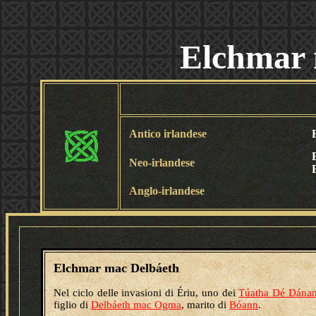
Elchmar 
Antico irlandese
Neo-irlandese
Anglo-irlandese
Elchmar mac Delbáeth
Nel ciclo delle invasioni di Ériu, uno dei
Túatha Dé Dána
figlio di
Delbáeth mac Ogma
, marito di
Bóann
.