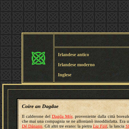
Irlandese antico
Irlandese moderno
Inglese
Coire an Dagdae
Il calderone del
Dagda Mór
,
proveniente dalla città boreal
che mai una compagnia se ne allontanò insoddisfatta. Era u
Dé Dánann
.
Gli altri tre erano: la pietra
Lía Fáil
, la lancia
S