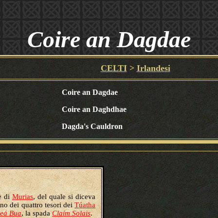
Coire an Dagdae
CELTI
>
Irlandesi
Coire an Dagdae
Coire an Daghdhae
Dagda's Cauldron
e di
Murias
, del quale si diceva
no dei quattro tesori dei
Túatha
leá Bua
, la spada
Claím Solais
.