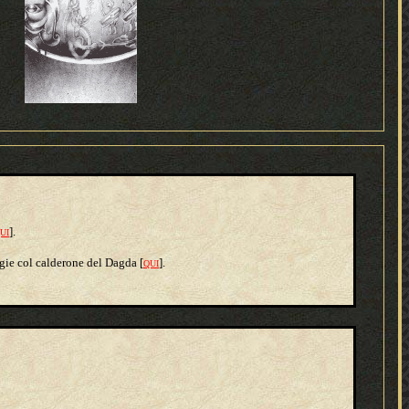
].
UI
logie col calderone del Dagda [
].
QUI