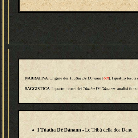
NARRATIVA
. Origine dei
Túatha Dé Dánann
[
]. I quattro tesori
QUI
SAGGISTICA
. I quattro tesori dei
Túatha Dé Dánann
: analisi funz
I Túatha Dé Dánann
- Le Tribù della dea Danu