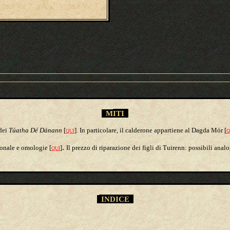
M
ITI
 dei
Túatha Dé Dánann
[
]. In particolare, il calderone appartiene al Dagda Mór [
QUI
Q
.
ionale e omologie [
]
Il prezzo di riparazione dei figli di Tuirenn: possibili ana
QUI
INDICE