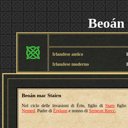
Beoán 
Irlandese antico
Irlandese moderno
Beoán mac Stairn
Nel ciclo delle invasioni di Ériu, figlio di
Starn
figlio
Nemed
. Padre di
Érglann
e nonno di
Semeon Brecc
.