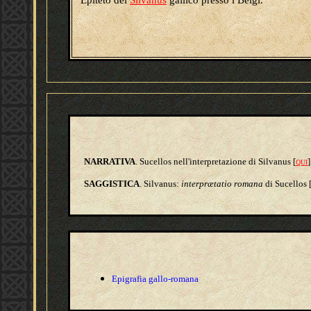
Epiteto del
Silvanus
gallico presso i Belgi.
NARRATIVA
. Sucellos nell'interpretazione di Silvanus [
]
QUI
SAGGISTICA
. Silvanus:
interprætatio romana
di Sucellos 
Epigrafia gallo-romana