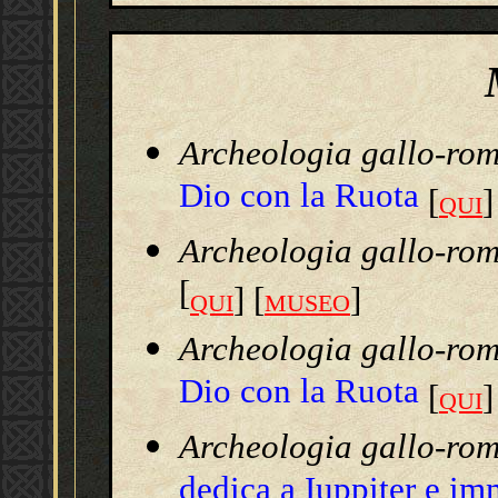
Archeologia gallo-ro
Dio con la Ruota
[
]
QUI
Archeologia gallo-ro
[
] [
]
QUI
MUSEO
Archeologia gallo-ro
Dio con la Ruota
[
]
QUI
Archeologia gallo-ro
dedica a Iuppiter e im