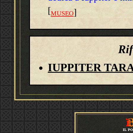
[
]
MUSEO
Ri
IUPPITER TARANIS