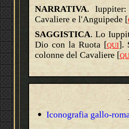
NARRATIVA
. Iuppiter
Cavaliere e l'Anguipede [
SAGGISTICA
. Lo Iuppi
Dio con la Ruota [
].
QUI
colonne del Cavaliere [
QU
Iconografia gallo-rom