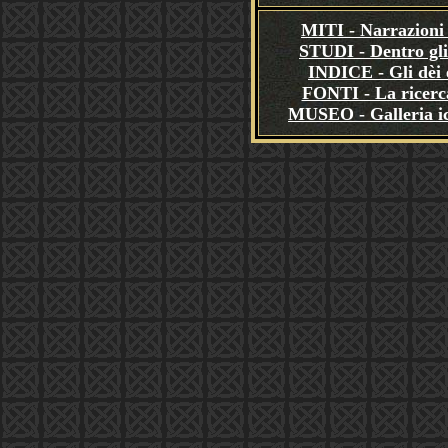
MITI - Narrazioni 
STUDI - Dentro gli
INDICE - Gli dèi e
FONTI - La ricerca
MUSEO - Galleria i