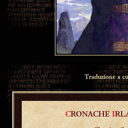
Traduzione a cu
C
RONACHE
I
RL