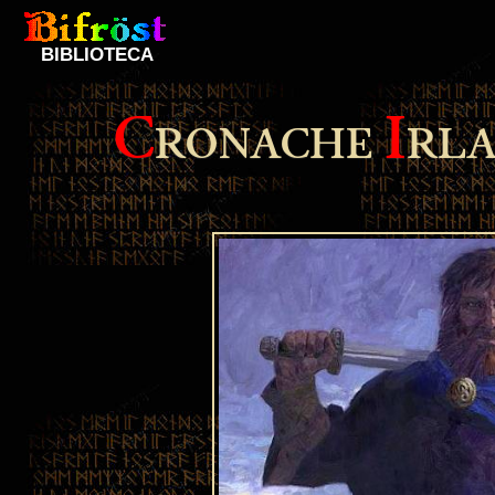
BIBLIOTECA
C
I
RONACHE
RLA