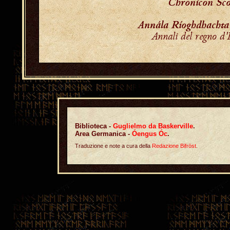
Chronicon Sc
Annála Ríoghdhachta
Annali del regno d'
Biblioteca -
Guglielmo da Baskerville
.
Area Germanica -
Óengus Óc
.
Traduzione e note a cura della
Redazione Bifröst
.