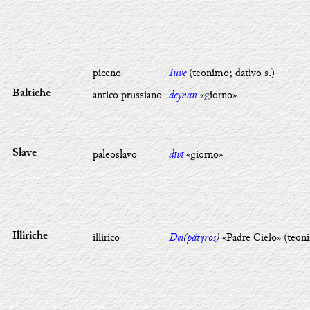
piceno
Iuve
(teonimo; dativo s.)
antico prussiano
deynan
«giorno»
Baltiche
paleoslavo
dĭvĭ
«giorno»
Slave
illirico
Dei
(
pátyros
)
«Padre Cielo» (teon
Illiriche