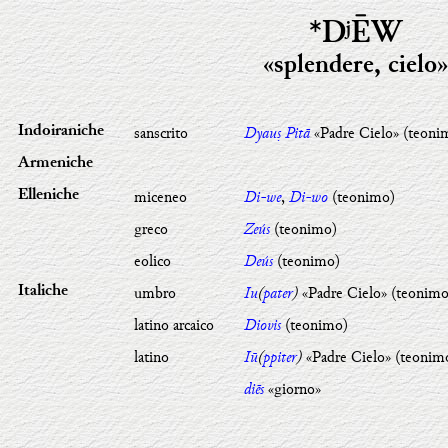
*DʲĒW
«splendere, cielo»
sanscrito
Dyauṣ Pitā
«Padre Cielo» (teoni
Indoiraniche
Armeniche
miceneo
Di-we
,
Di-wo
(teonimo)
Elleniche
greco
Zeús
(teonimo)
eolico
Deús
(teonimo)
umbro
Iu
(
pater
)
«Padre Cielo» (teonimo
Italiche
latino arcaico
Diovis
(teonimo)
latino
Iū
(
ppiter
)
«Padre Cielo» (teonim
diēs
«giorno»