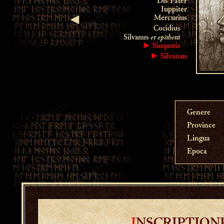
Dis Pater
Iuppiter
Mercurius
◄
Cocidius
et epítheta
Silvanus
► Sinquatis
► Silvanus
Genere
Province
Lingua
Epoca
I
NSCRIPTION