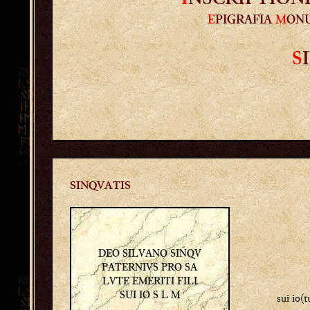
E
PIGRAFIA
M
ON
S
SINQVATIS
DEO SILVANO SINQV
PATERNIVS PRO SA
LVTE EMERITI FILI
sui io(
SUI IO S L M