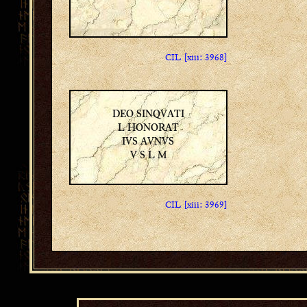
CIL [xiii: 3968]
DEO SINQVATI
L HONORAT
IVS AVNVS
V S L M
CIL [xiii: 3969]