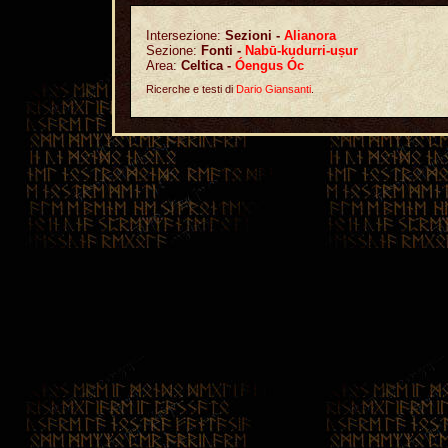
Intersezione:
Sezioni -
Alianora
Sezione:
Fonti -
Nabū-kudurri-uṣur
Area:
Celtica -
Óengus Óc
Ricerche e testi di
Dario Giansanti
.