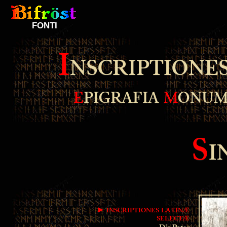
FONTI
I
NSCRIPTIONE
E
PIGRAFIA
M
ONUM
S
I
►
I
NSCRIPTIONES
L
ATINÆ
S
ELECTÆ