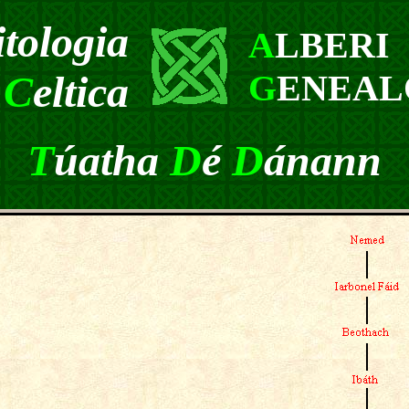
itologia
A
LBERI
C
eltica
G
ENEAL
T
úatha
D
é
D
ánann