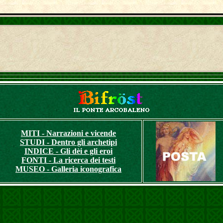
MITI - Narrazioni e vicende
STUDI - Dentro gli archetipi
INDICE - Gli dèi e gli eroi
FONTI - La ricerca dei testi
MUSEO - Galleria iconografica