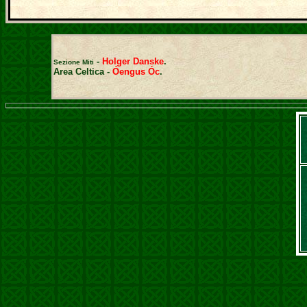
-
Holger Danske
.
Sezione Miti
Area Celtica -
Óengus Óc
.